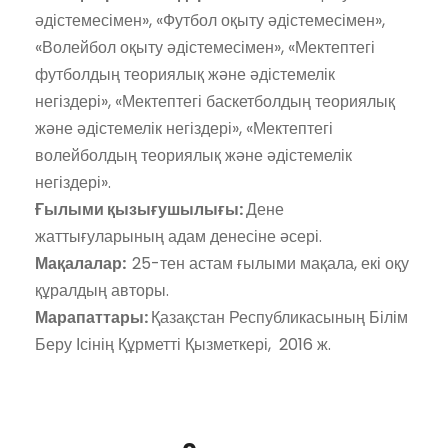
әдістемесімен», «Футбол оқыту әдістемесімен»,
«Волейбол оқыту әдістемесімен», «Мектептегі
футболдың теориялық және әдістемелік
негіздері», «Мектептегі баскетболдың теориялық
және әдістемелік негіздері», «Мектептегі
волейболдың теориялық және әдістемелік
негіздері».
Ғылыми қызығушылығы:
Дене
жаттығуларының адам денесіне әсері.
Мақалалар:
25-тен астам ғылыми мақала, екі оқу
құралдың авторы.
Марапаттары:
Қазақстан Республикасының Білім
Беру Ісінің Құрметті Қызметкері, 2016 ж.