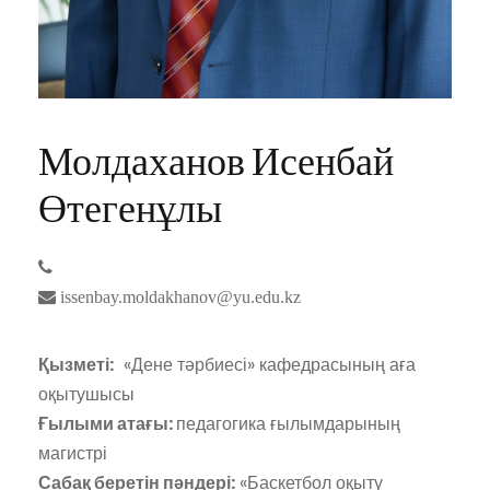
Молдаханов Исенбай
Өтегенұлы
issenbay.moldakhanov@yu.edu.kz
Қызметі:
«Дене тәрбиесі» кафедрасының аға
оқытушысы
Ғылыми атағы:
педагогика ғылымдарының
магистрі
Сабақ беретін пәндері:
«Баскетбол оқыту