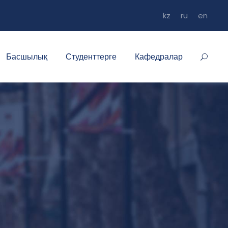
kz
ru
en
Басшылық
Студенттерге
Кафедралар