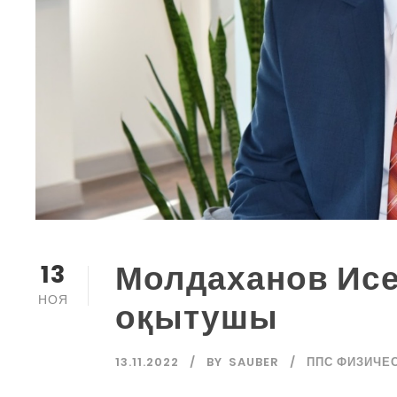
Молдаханов Исе
13
НОЯ
оқытушы
13.11.2022
BY
SAUBER
ППС ФИЗИЧЕ