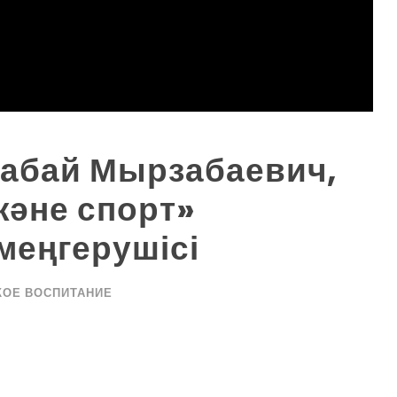
абай Мырзабаевич,
және спорт»
еңгерушісі
КОЕ ВОСПИТАНИЕ