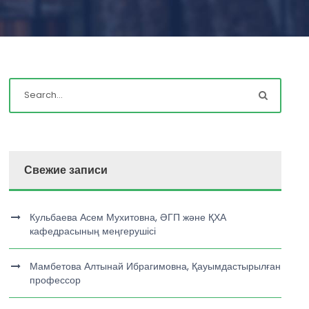
Свежие записи
Кульбаева Асем Мухитовна, ӘГП және ҚХА
кафедрасының меңгерушісі
Мамбетова Алтынай Ибрагимовна, Қауымдастырылған
профессор