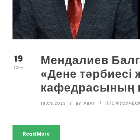
Мендалиев Балг
19
СЕН
«Дене тәрбиесі 
кафедрасының м
19.09.2023
BY
ABAT
ППС ФИЗИЧЕС
Read More