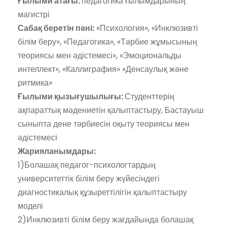
Ғылыми атағы:
педагогика ғылымдарының
магистрі
Сабақ беретін пәні:
«Психология», «Инклюзивті
білім беру», «Педагогика», «Тәрбие жұмысының
теориясы мен әдістемесі», «Эмоциональды
интеллект», «Каллиграфия» «Денсаулық және
ритмика»
Ғылыми қызығушылығы:
Студенттерің
ақпараттық мәдениетін қалыптастыру, Бастауыш
сыныпта дене тәрбиесін оқыту теориясы мен
әдістемесі
Жарияланымдары:
1)Болашақ педагог-психологтардың
университеттік білім беру жүйесіндегі
диагностикалық құзыреттілігін қалыптастыру
моделі
2)Инклюзивті білім беру жағдайында болашақ