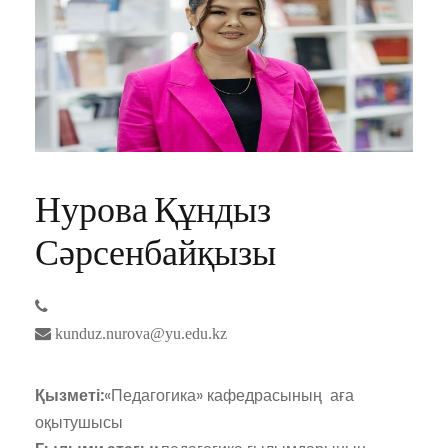
Нурова Құндыз
Сәрсенбайқызы
kunduz.nurova@yu.edu.kz
Қызметі:
«Педагогика» кафедрасының аға
оқытушысы