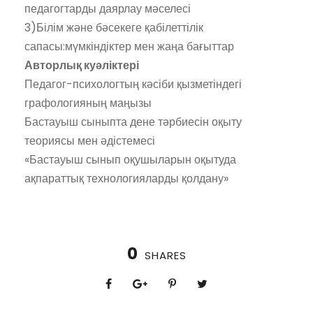
педагогтарды даярлау мәселесі
3)Білім және бәсекеге қабілеттілік
сапасы:мүмкіндіктер мен жаңа бағыттар
Авторлық куәліктері
Педагог-психологтың кәсіби қызметіндегі
графологияның маңызы
Бастауыш сыныпта дене тәрбиесін оқыту
теориясы мен әдістемесі
«Бастауыш сынып оқушыларын оқытуда
ақпараттық технологияларды қолдану»
0
SHARES