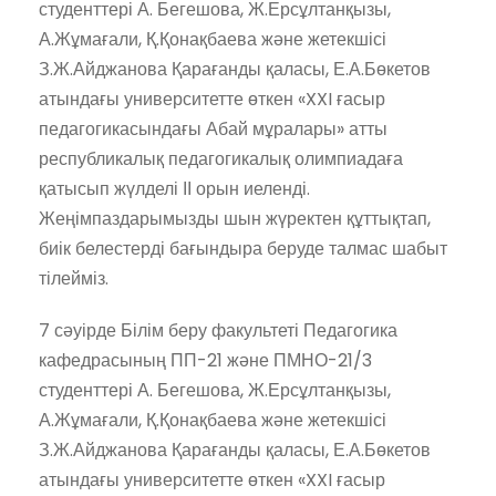
студенттері А. Бегешова, Ж.Ерсұлтанқызы,
А.Жұмағали, Қ.Қонақбаева және жетекшісі
З.Ж.Айджанова Қарағанды қаласы, Е.А.Бөкетов
атындағы университетте өткен «XXI ғасыр
педагогикасындағы Абай мұралары» атты
республикалық педагогикалық олимпиадаға
қатысып жүлделі ІІ орын иеленді.
Жеңімпаздарымызды шын жүректен құттықтап,
биік белестерді бағындыра беруде талмас шабыт
тілейміз.
7 сәуірде Білім беру факультеті Педагогика
кафедрасының ПП-21 және ПМНО-21/3
студенттері А. Бегешова, Ж.Ерсұлтанқызы,
А.Жұмағали, Қ.Қонақбаева және жетекшісі
З.Ж.Айджанова Қарағанды қаласы, Е.А.Бөкетов
атындағы университетте өткен «XXI ғасыр