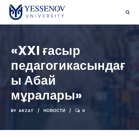
«XXI ғасыр
педагогикасындағ
ы Абай
мұралары»
BY
AKZAT
НОВОСТИ
0