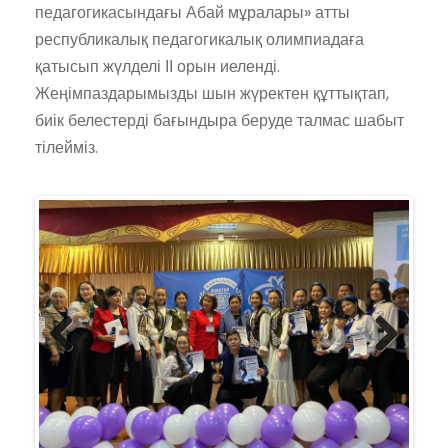
педагогикасындағы Абай мұралары» атты
республикалық педагогикалық олимпиадаға
қатысып жүлделі ІІ орын иеленді.
Жеңімпаздарымызды шын жүректен құттықтап,
биік белестерді бағындыра беруде талмас шабыт
тілейміз.
Previ
Next
ous