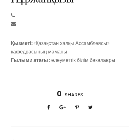
Қызметі:
«Қазақстан халқы Ассамблеясы»
кафедрасының маманы
Ғылыми атағы :
әлеуметтiк білім бакалавры
0
SHARES