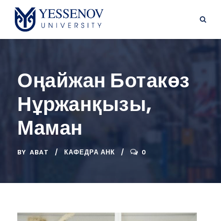
Оңайжан Ботакөз
Нұржанқызы,
Маман
BY
ABAT
КАФЕДРА АНК
0