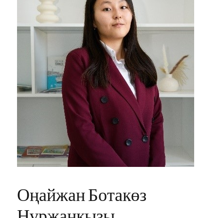
Оңайжан Ботакөз
Нұржанқызы