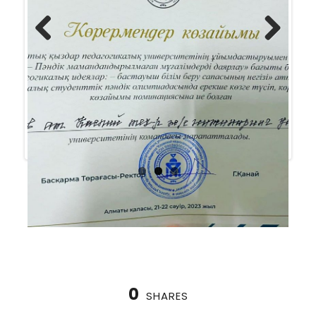
Previ
Next
ous
0
SHARES