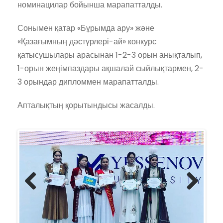
номинацилар бойынша марапатталды.
Сонымен қатар «Бұрымда ару» және
«Қазағымның дәстүрлері-ай» конкурс
қатысушылары арасынан 1-2-3 орын анықталып,
1-орын жеңімпаздары ақшалай сыйлықтармен, 2-
3 орындар дипломмен марапатталды.
Апталықтың қорытындысы жасалды.
Previ
Next
ous