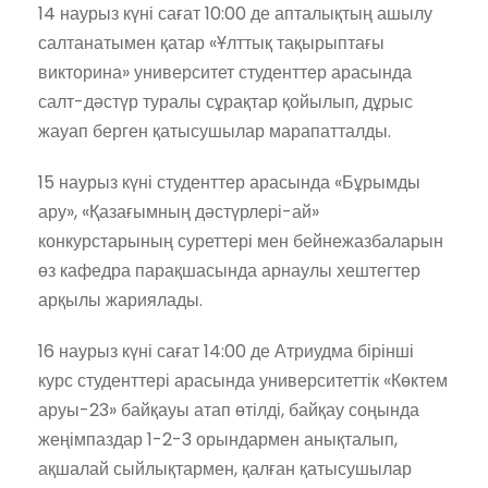
14 наурыз күні сағат 10:00 де апталықтың ашылу
салтанатымен қатар «Ұлттық тақырыптағы
викторина» университет студенттер арасында
салт-дәстүр туралы сұрақтар қойылып, дұрыс
жауап берген қатысушылар марапатталды.
15 наурыз күні студенттер арасында «Бұрымды
ару», «Қазағымның дәстүрлері-ай»
конкурстарының суреттері мен бейнежазбаларын
өз кафедра парақшасында арнаулы хештегтер
арқылы жариялады.
16 наурыз күні сағат 14:00 де Атриудма бірінші
курс студенттері арасында университеттік «Көктем
аруы-23» байқауы атап өтілді, байқау соңында
жеңімпаздар 1-2-3 орындармен анықталып,
ақшалай сыйлықтармен, қалған қатысушылар