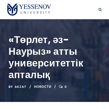
«Төрлет, әз-
Наурыз» атты
университеттік
апталық
BY
AKZAT
НОВОСТИ
0