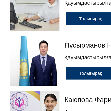
Қауымдастырылға
Толығырақ
Пұсырманов Н
Қауымдастырылған
Толығырақ
Каюпова Фар