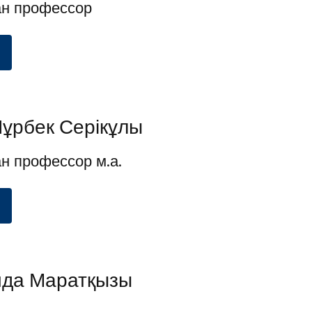
н профессор
ұрбек Серікұлы
 профессор м.а.
ида Маратқызы