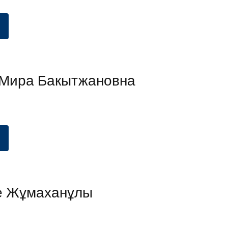
Мира Бакытжановна
е Жұмаханұлы