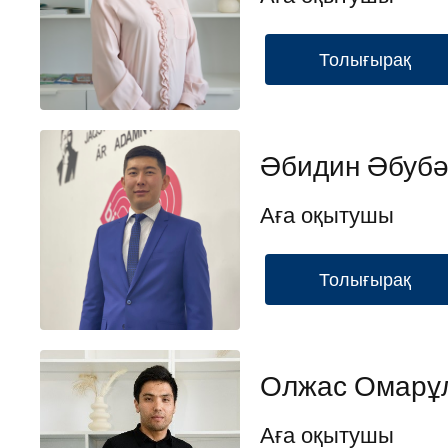
Толығырақ
Әбидин Әбубә
Аға оқытушы
Толығырақ
Олжас Омарұ
Аға оқытушы