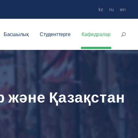
kz
ru
en
Басшылық
Студенттерге
Кафедралар
 және Қазақстан