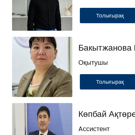
Толығырақ
Бакытжанова 
Оқытушы
Толығырақ
Көпбай Ақтөр
Aссистент