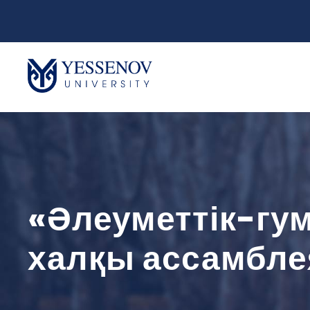
«Әлеуметтік-гу
халқы ассамбл