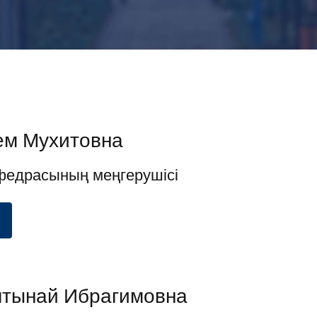
ем Мухитовна
федрасының меңгерушісі
тынай Ибрагимовна