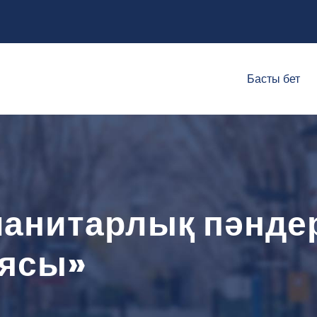
Басты бет
манитарлық пәндер
еясы»