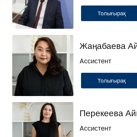
Толығырақ
Жаңабаева А
Aссистент
Толығырақ
Перекеева Ай
Aссистент