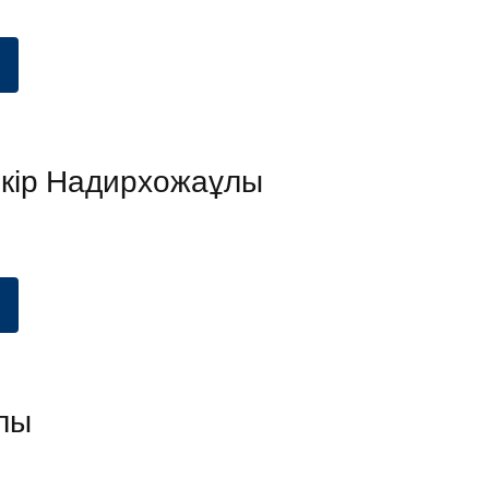
кір Надирхожаұлы
лы