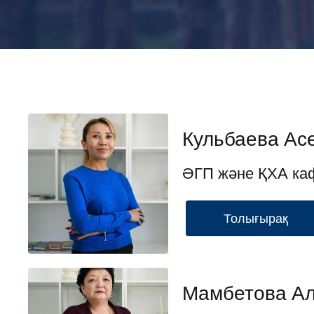
Кульбаева Ас
ӘГП және ҚХА ка
Толығырақ
Мамбетова Ал