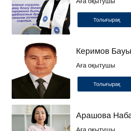
Аға оқытушы
Толығырақ
Керимов Бау
Аға оқытушы
Толығырақ
Арашова Наб
Аға оқытушы