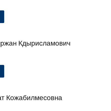
ыржан Кдырисламович
ат Кожабилмесовна