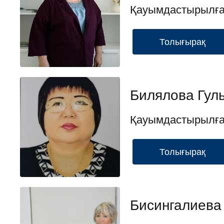
Қауымдастырылға
Толығырақ
Билялова Гул
Қауымдастырылға
Толығырақ
Бисингалиева