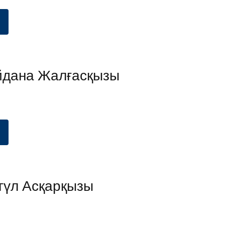
йдана Жалғасқызы
гүл Асқарқызы